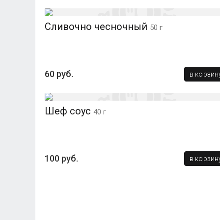
Сливочно чесночный
50 г
60 руб.
в корзин
Шеф соус
40 г
100 руб.
в корзин
v