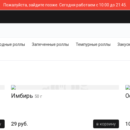
Пожалуйста, зайдите позже.
Сегодня работаем с 10:00 до 21:45.
одные роллы
Запеченные роллы
Темпурные роллы
Закус
Имбирь
О
50 г
29 руб.
1
у
в корзину