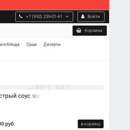
+7 (992) 239-01-61
Войти
Корзина
ки и блюда
Суши
Десерты
стрый соус
50 г
00 руб.
в корзину