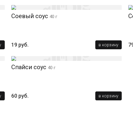
Соевый соус
С
40 г
19 руб.
7
у
в корзину
Спайси соус
40 г
60 руб.
у
в корзину
k