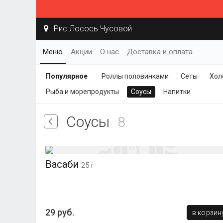
Рис Лосось Чусовой
Меню
Акции
О нас
Доставка и оплата
Популярное
Роллы половинками
Сеты
Хол
Рыба и морепродукты
Соусы
Напитки
Соусы
8
Васаби
25 г
29 руб.
в корзин