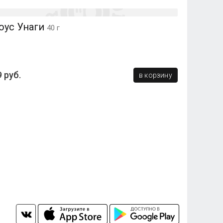
оус Унаги
40 г
9 руб.
в корзину