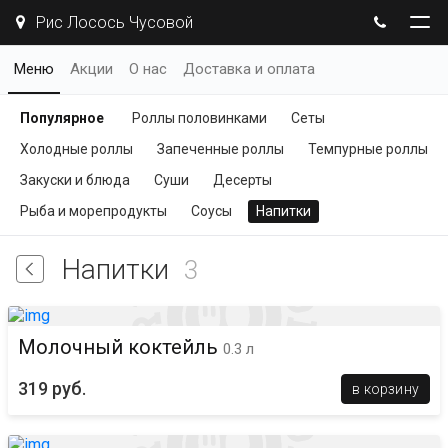
Рис Лосось Чусовой
Меню
Акции
О нас
Доставка и оплата
Популярное
Роллы половинками
Сеты
Холодные роллы
Запеченные роллы
Темпурные роллы
Закуски и блюда
Суши
Десерты
Рыба и морепродукты
Соусы
Напитки
Напитки
3
Молочный коктейль
0.3 л
319 руб.
в корзину