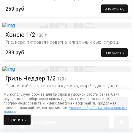
259 руб.
в корзину
Хонсю 1/2
130 г
Рис, нори, тигровая креветка, сливочный сыр, огурец.
289 руб.
в корзину
Гриль Чеддер 1/2
120 г
Сливочный сыр, копченая курочка, сыр Чеддер, унаги
соус
Мы используем cookies для быстрой и удобной работы сайта. Сайт
осуществляет сбор персональных данных с использованием
229 руб.
в корзину
программных средств «Яндекс.Метрика» и top.mail.ru. Продолжая
пользоваться сайтом, вы принимаете
условия обработки персональных
данных
Принять
корзина
Окинава 1/2
100 г