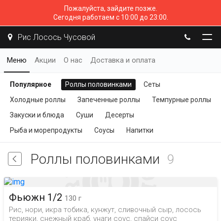
Пожалуйста, зайдите позже.
Сегодня работаем с 10:00 до 23:00.
Рис Лосось Чусовой
Меню
Акции
О нас
Доставка и оплата
Популярное
Роллы половинками
Сеты
Холодные роллы
Запеченные роллы
Темпурные роллы
Закуски и блюда
Суши
Десерты
Рыба и морепродукты
Соусы
Напитки
Роллы половинками
9
Фьюжн 1/2
130 г
Рис, нори, икра тобика, кунжут, сливочный сыр, лосось
терияки, снежный краб, унаги соус, спайси соус