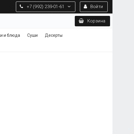
+7 (992) 239-01-61
Войти
Корзина
ки и блюда
Суши
Десерты