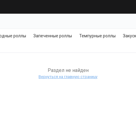
одные роллы
Запеченные роллы
Темпурные роллы
Закус
Раздел не найден
Вернуться на главную страницу