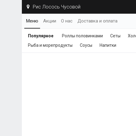
Рис Лосось Чусовой
Меню
Акции
О нас
Доставка и оплата
Популярное
Роллы половинками
Сеты
Хол
Рыба и морепродукты
Соусы
Напитки